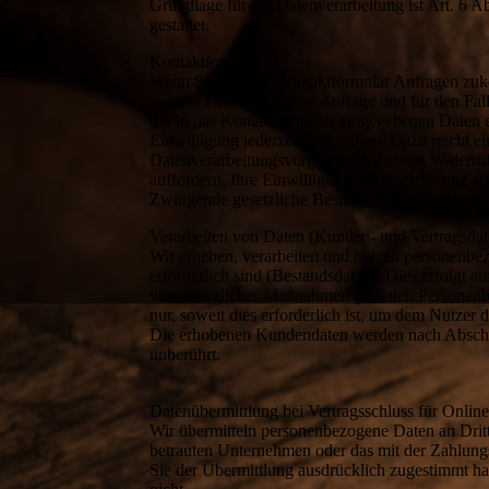
Grundlage für die Datenverarbeitung ist Art. 6 
gestattet.
Kontaktformular
Wenn Sie uns per Kontaktformular Anfragen zuk
zwecks Bearbeitung der Anfrage und für den Fall
der in das Kontaktformular eingegebenen Daten er
Einwilligung jederzeit widerrufen. Dazu reicht e
Datenverarbeitungsvorgänge bleibt vom Widerruf
auffordern, Ihre Einwilligung zur Speicherung wi
Zwingende gesetzliche Bestimmungen – insbeson
Verarbeiten von Daten (Kunden- und Vertragsdat
Wir erheben, verarbeiten und nutzen personenbez
erforderlich sind (Bestandsdaten). Dies erfolgt 
vorvertraglicher Maßnahmen gestattet. Personenb
nur, soweit dies erforderlich ist, um dem Nutze
Die erhobenen Kundendaten werden nach Abschlu
unberührt.
Datenübermittlung bei Vertragsschluss für Onli
Wir übermitteln personenbezogene Daten an Drit
betrauten Unternehmen oder das mit der Zahlungs
Sie der Übermittlung ausdrücklich zugestimmt ha