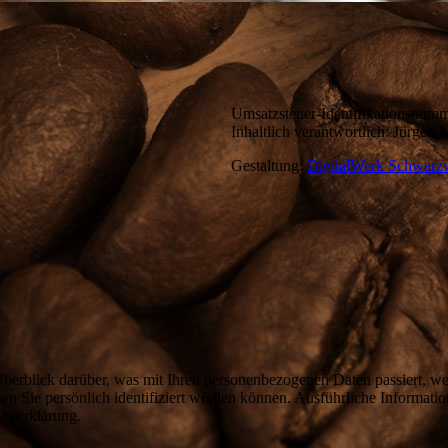
Umsatzsteuer-Identifikationsnu
Inhaltlich verantwortlich: Jürgen 
Gestaltung:
DigitalWerk Schwarz
berblick darüber, was mit Ihren personenbezogenen Daten passiert, w
nen Sie persönlich identifiziert werden können. Ausführliche Informa
utzerklärung.