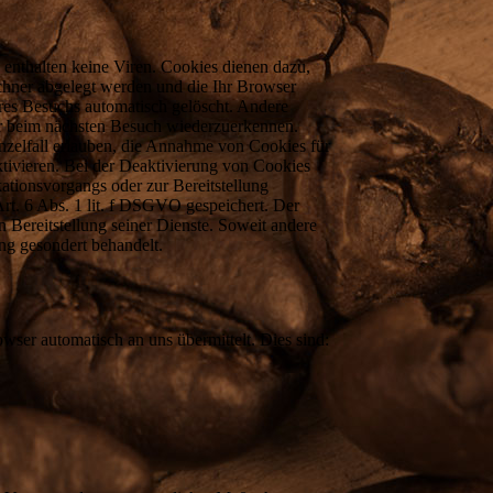
 enthalten keine Viren. Cookies dienen dazu,
echner abgelegt werden und die Ihr Browser
res Besuchs automatisch gelöscht. Andere
ser beim nächsten Besuch wiederzuerkennen.
nzelfall erlauben, die Annahme von Cookies für
tivieren. Bei der Deaktivierung von Cookies
ationsvorgangs oder zur Bereitstellung
rt. 6 Abs. 1 lit. f DSGVO gespeichert. Der
n Bereitstellung seiner Dienste. Soweit andere
ng gesondert behandelt.
wser automatisch an uns übermittelt. Dies sind: