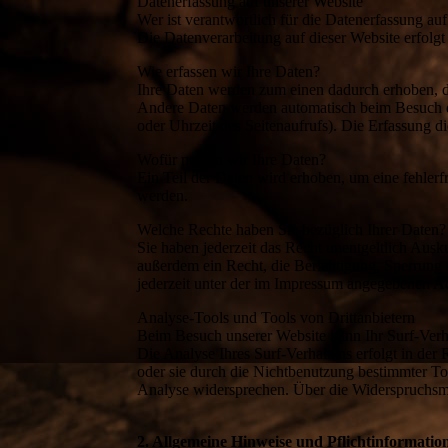
Datenerfassung auf unserer Website
Wer ist verantwortlich für die Datenerfassung auf
Die Datenverarbeitung auf dieser Website erfol
Wie erfassen wir Ihre Daten?
Ihre Daten werden zum einen dadurch erhoben, das
Andere Daten werden automatisch beim Besuch der
oder Uhrzeit des Seitenaufrufs). Die Erfassung di
Wofür nutzen wir Ihre Daten?
Ein Teil der Daten wird erhoben, um eine fehler
werden.
Welche Rechte haben Sie bezüglich Ihrer Daten?
Sie haben jederzeit das Recht unentgeltlich Aus
außerdem ein Recht, die Berichtigung, Sperrung
jederzeit unter der im Impressum angegebenen A
Analyse-Tools und Tools von Drittanbietern
Beim Besuch unserer Website kann Ihr Surf-Verh
Die Analyse Ihres Surf-Verhaltens erfolgt in de
oder sie durch die Nichtbenutzung bestimmter Too
Analyse widersprechen. Über die Widerspruchsmö
2. Allgemeine Hinweise und Pflichtinformatio