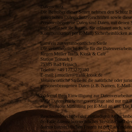
Datenschutz
Die Betreiber dieser Seiten nehmen den Schutz I
gesetzlichen Datenschutzvorschriften sowie die
Personenbezogene Daten sind Daten, mit denen Si
und wofür wir sie nutzen. Sie erläutert auch, wi
Kommunikation per E-Mail) Sicherheitslücken auf
Hinweis zur verantwortlichen Stelle
Die verantwortliche Stelle für die Datenverarbeitu
Jürgen Müller Trafik Kiosk & Café
Station Teinach 1
75385 Bad Teinach
Telefon: +49 1773270180
E-mail: j.mueller@trafik-kiosk.de
Verantwortliche Stelle ist die natürliche oder ju
personenbezogenen Daten (z.B. Namen, E-Mail-A
Widerruf Ihrer Einwilligung zur Datenverarbeitu
Viele Datenverarbeitungsvorgänge sind nur mit Ih
eine formlose Mitteilung per E-Mail an uns. Die
Beschwerderecht bei der zuständigen Aufsichtsb
Im Falle datenschutzrechtlicher Verstöße steht 
datenschutzrechtlichen Fragen ist der Landesdat