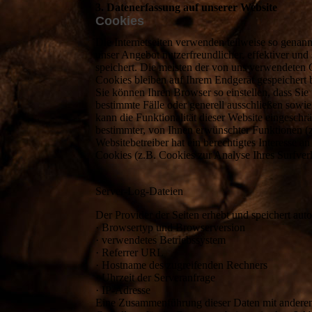
3. Datenerfassung auf unserer Website
Cookies
Die Internetseiten verwenden teilweise so genan
unser Angebot nutzerfreundlicher, effektiver und
speichert. Die meisten der von uns verwendeten
Cookies bleiben auf Ihrem Endgerät gespeichert 
Sie können Ihren Browser so einstellen, dass Si
bestimmte Fälle oder generell ausschließen sowi
kann die Funktionalität dieser Website eingesch
bestimmter, von Ihnen erwünschter Funktionen (z
Websitebetreiber hat ein berechtigtes Interesse a
Cookies (z.B. Cookies zur Analyse Ihres Surfverh
Server-Log-Dateien
Der Provider der Seiten erhebt und speichert aut
· Browsertyp und Browserversion
· verwendetes Betriebssystem
· Referrer URL
· Hostname des zugreifenden Rechners
· Uhrzeit der Serveranfrage
· IP-Adresse
Eine Zusammenführung dieser Daten mit andere