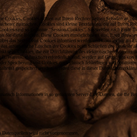
nte Cookies. Cookies richten auf Ihrem Rechner keinen Schaden an und
 sicherer zu machen. Cookies sind kleine Textdateien, die auf Ihrem R
 Cookies sind so genannte “Session-Cookies”. Sie werden nach Ende Ih
bis Sie diese löschen. Diese Cookies ermöglichen es uns, Ihren Brow
e über das Setzen von Cookies informiert werden und Cookies nur im Ei
e das automatische Löschen der Cookies beim Schließen des Browser ak
ränkt sein. Cookies, die zur Durchführung des elektronischen Kommunik
.B. Warenkorbfunktion) erforderlich sind, werden auf Grundlage von A
n der Speicherung von Cookies zur technisch fehlerfreien und optimierte
altens) gespeichert werden, werden diese in dieser Datenschutzerkläru
omatisch Informationen in so genannten Server-Log-Dateien, die Ihr Bro
n Datenquellen wird nicht vorgenommen.