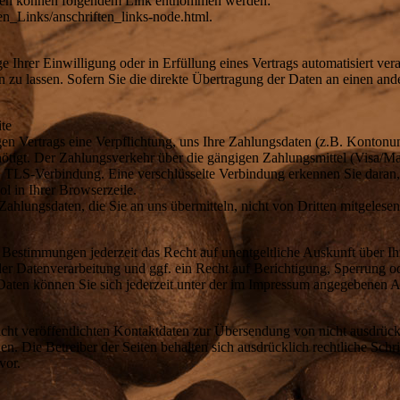
aten können folgendem Link entnommen werden:
n_Links/anschriften_links-node.html.
 Ihrer Einwilligung oder in Erfüllung eines Vertrags automatisiert vera
u lassen. Sofern Sie die direkte Übertragung der Daten an einen ander
ite
gen Vertrags eine Verpflichtung, uns Ihre Zahlungsdaten (z.B. Konton
igt. Der Zahlungsverkehr über die gängigen Zahlungsmittel (Visa/Mast
. TLS-Verbindung. Eine verschlüsselte Verbindung erkennen Sie daran, 
l in Ihrer Browserzeile.
ahlungsdaten, die Sie an uns übermitteln, nicht von Dritten mitgelese
 Bestimmungen jederzeit das Recht auf unentgeltliche Auskunft über I
 Datenverarbeitung und ggf. ein Recht auf Berichtigung, Sperrung o
ten können Sie sich jederzeit unter der im Impressum angegebenen A
ht veröffentlichten Kontaktdaten zur Übersendung von nicht ausdrück
en. Die Betreiber der Seiten behalten sich ausdrücklich rechtliche Sch
vor.