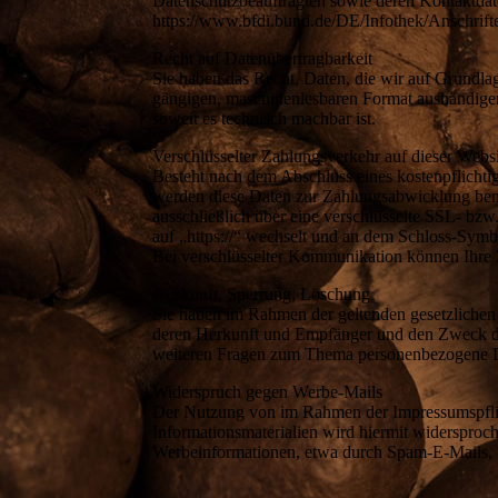
Datenschutzbeauftragten sowie deren Kontaktd
https://www.bfdi.bund.de/DE/Infothek/Anschrifte
Recht auf Datenübertragbarkeit
Sie haben das Recht, Daten, die wir auf Grundlage
gängigen, maschinenlesbaren Format aushändigen z
soweit es technisch machbar ist.
Verschlüsselter Zahlungsverkehr auf dieser Webs
Besteht nach dem Abschluss eines kostenpflichti
werden diese Daten zur Zahlungsabwicklung benöt
ausschließlich über eine verschlüsselte SSL- bzw
auf „https://“ wechselt und an dem Schloss-Symbo
Bei verschlüsselter Kommunikation können Ihre Z
Auskunft, Sperrung, Löschung
Sie haben im Rahmen der geltenden gesetzlichen
deren Herkunft und Empfänger und den Zweck der
weiteren Fragen zum Thema personenbezogene Da
Widerspruch gegen Werbe-Mails
Der Nutzung von im Rahmen der Impressumspflic
Informationsmaterialien wird hiermit widersproch
Werbeinformationen, etwa durch Spam-E-Mails, 