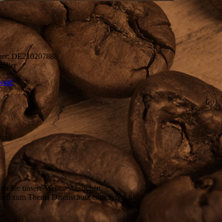
mmer: DE210207888
Müller
wald
enn Sie unsere Website besuchen.
tionen zum Thema Datenschutz entnehmen Sie