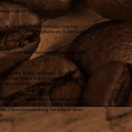
pressum dieser Website entnehmen.
, die Sie in ein Kontaktformular eingeben.
che Daten (z.B. Internetbrowser, Betriebssystem
n zur Analyse Ihres Nutzerverhaltens verwendet
enbezogenen Daten zu erhalten. Sie haben
Fragen zum Thema Datenschutz können Sie sich
ei der zuständigen Aufsichtsbehörde zu
okies und mit sogenannten Analyseprogrammen.
 werden. Sie können dieser Analyse widersprechen
nden Datenschutzerklärung. Sie können dieser
n.