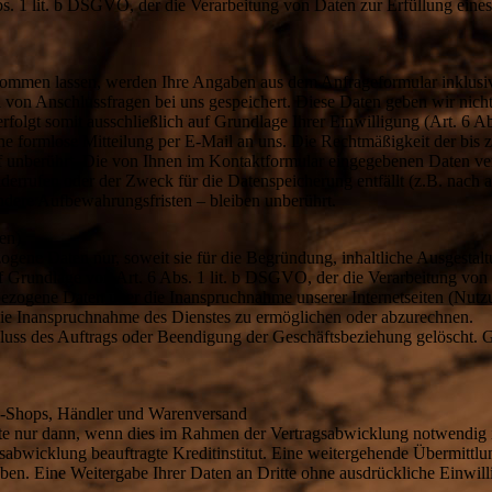
Abs. 1 lit. b DSGVO, der die Verarbeitung von Daten zur Erfüllung ein
ommen lassen, werden Ihre Angaben aus dem Anfrageformular inklusi
 von Anschlussfragen bei uns gespeichert. Diese Daten geben wir nicht
folgt somit ausschließlich auf Grundlage Ihrer Einwilligung (Art. 6 A
ine formlose Mitteilung per E-Mail an uns. Die Rechtmäßigkeit der bis 
 unberührt. Die von Ihnen im Kontaktformular eingegebenen Daten verb
derrufen oder der Zweck für die Datenspeicherung entfällt (z.B. nach 
dere Aufbewahrungsfristen – bleiben unberührt.
en)
ogene Daten nur, soweit sie für die Begründung, inhaltliche Ausgestal
auf Grundlage von Art. 6 Abs. 1 lit. b DSGVO, der die Verarbeitung von
ezogene Daten über die Inanspruchnahme unserer Internetseiten (Nutzu
r die Inanspruchnahme des Dienstes zu ermöglichen oder abzurechnen.
ss des Auftrags oder Beendigung der Geschäftsbeziehung gelöscht. G
ne-Shops, Händler und Warenversand
te nur dann, wenn dies im Rahmen der Vertragsabwicklung notwendig is
abwicklung beauftragte Kreditinstitut. Eine weitergehende Übermittlu
ben. Eine Weitergabe Ihrer Daten an Dritte ohne ausdrückliche Einwil