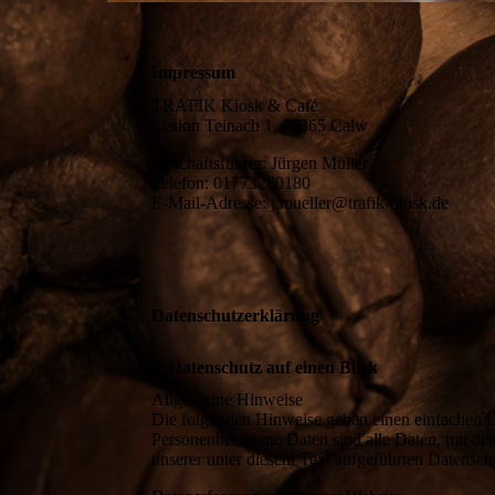
Impressum
TRAFIK Kiosk & Café
Station Teinach 1, 75365 Calw
Geschäftsführer: Jürgen Müller
Telefon: 01773270180
E-Mail-Adresse: j.mueller@trafik-kiosk.de
Datenschutzerklärung
1. Datenschutz auf einen Blick
Allgemeine Hinweise
Die folgenden Hinweise geben einen einfachen Ü
Personenbezogene Daten sind alle Daten, mit de
unserer unter diesem Text aufgeführten Datensch