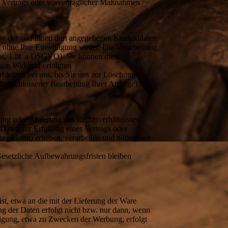
es Vertrags oder vorvertraglicher Maßnahmen
ve der von Ihnen dort angegebenen Kontaktdaten
 ohne Ihre Einwilligung weiter. Die Verarbeitung
bs. 1 lit. a DSGVO). Sie können diese
zum Widerruf erfolgten
leiben bei uns, bis Sie uns zur Löschung
abgeschlossener Bearbeitung Ihrer Anfrage).
tung oder Änderung des Rechtsverhältnisses
 Daten zur Erfüllung eines Vertrags oder
ngsdaten) erheben, verarbeiten und nutzen wir
esetzliche Aufbewahrungsfristen bleiben
t, etwa an die mit der Lieferung der Ware
ng der Daten erfolgt nicht bzw. nur dann, wenn
ligung, etwa zu Zwecken der Werbung, erfolgt