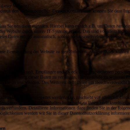
 dieser Website?
gt durch den Websitebetreiber. Dessen Kontaktdaten können Sie dem Im
s Sie uns diese mitteilen. Hierbei kann es sich z.B. um Daten handeln
 Website durch unsere IT-Systeme erfasst. Das sind vor allem technis
eser Daten erfolgt automatisch, sobald Sie unsere Website betreten.
freie Bereitstellung der Website zu gewährleisten. Andere Daten könne
kunft über Herkunft, Empfänger und Zweck Ihrer gespeicherten person
 oder Löschung dieser Daten zu verlangen. Hierzu sowie zu weiteren 
dresse an uns wenden. Des Weiteren steht Ihnen ein Beschwerderecht b
alten statistisch ausgewertet werden. Das geschieht vor allem mit Co
r Regel anonym; das Surf-Verhalten kann nicht zu Ihnen zurückverfolgt
ls verhindern. Detaillierte Informationen dazu finden Sie in der folge
glichkeiten werden wir Sie in dieser Datenschutzerklärung informiere
nen