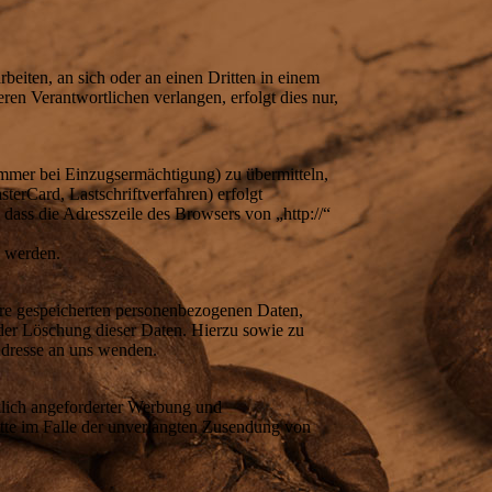
rbeiten, an sich oder an einen Dritten in einem
en Verantwortlichen verlangen, erfolgt dies nur,
ummer bei Einzugsermächtigung) zu übermitteln,
erCard, Lastschriftverfahren) erfolgt
dass die Adresszeile des Browsers von „http://“
n werden.
hre gespeicherten personenbezogenen Daten,
der Löschung dieser Daten. Hierzu sowie zu
dresse an uns wenden.
lich angeforderter Werbung und
ritte im Falle der unverlangten Zusendung von