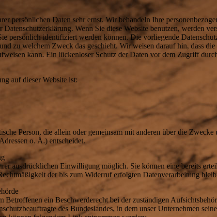
hrer persönlichen Daten sehr ernst. Wir behandeln Ihre personenbezoge
ser Datenschutzerklärung. Wenn Sie diese Website benutzen, werden v
e persönlich identifiziert werden können. Die vorliegende Datenschutz
e und zu welchem Zweck das geschieht. Wir weisen darauf hin, dass die 
weisen kann. Ein lückenloser Schutz der Daten vor dem Zugriff durch D
ng auf dieser Website ist:
ristische Person, die allein oder gemeinsam mit anderen über die Zwecke
dressen o. Ä.) entscheidet.
ng
rer ausdrücklichen Einwilligung möglich. Sie können eine bereits erteil
 Rechtmäßigkeit der bis zum Widerruf erfolgten Datenverarbeitung blei
ehörde
dem Betroffenen ein Beschwerderecht bei der zuständigen Aufsichtsbehö
enschutzbeauftragte des Bundeslandes, in dem unser Unternehmen seinen 