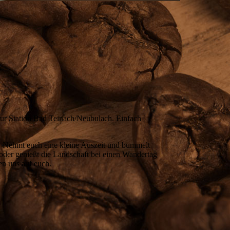
zur Station Bad Teinach/Neubulach. Einfach
t. Nehmt euch eine kleine Auszeit und bummelt
der genießt die Landschaft bei einen Wandertag
en uns auf euch.