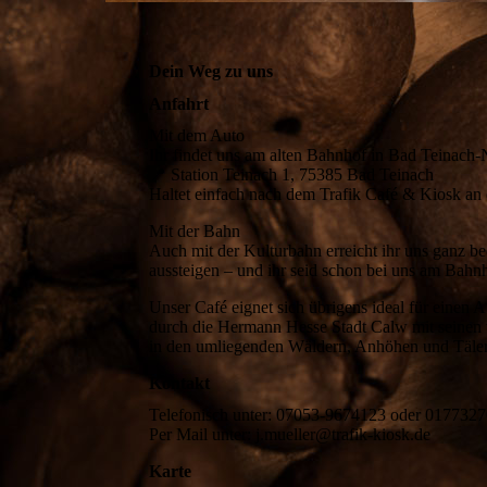
Dein Weg zu uns
Anfahrt
Mit dem Auto
Ihr findet uns am alten Bahnhof in Bad Teinach
📍 Station Teinach 1, 75385 Bad Teinach
Haltet einfach nach dem Trafik Café & Kiosk an 
Mit der Bahn
Auch mit der Kulturbahn erreicht ihr uns ganz 
aussteigen – und ihr seid schon bei uns am Bahn
Unser Café eignet sich übrigens ideal für einen
durch die Hermann Hesse Stadt Calw mit seinen 
in den umliegenden Wäldern, Anhöhen und Tälern.
Kontakt
Telefonisch unter: 07053-9674123 oder 017732
Per Mail unter: j.mueller@trafik-kiosk.de
Karte