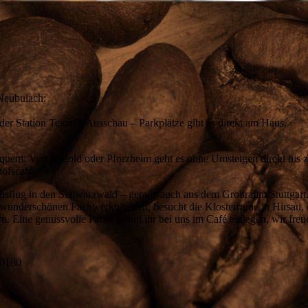
-Neubulach:
der Station Teinach Ausschau – Parkplätze gibt es direkt am Haus.
bequem: Von Nagold oder Pforzheim geht es ohne Umsteigen direkt bis 
hofscafé.
 Ausflug in den Schwarzwald – gerade auch aus dem Großraum Stuttgar
wunderschönen Fachwerkhäusern, besucht die Klosterruine in Hirsau, o
 Eine genussvolle Pause könnt ihr bei uns im Café einlegen, wir freu
70180